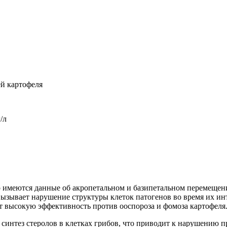
й картофеля
/л
о имеются данные об акропетальном и базипетальном перемещен
ызывает нарушение структуры клеток патогенов во время их инт
т высокую эффективность против ооспороза и фомоза картофеля
синтез стеролов в клетках грибов, что приводит к нарушению 