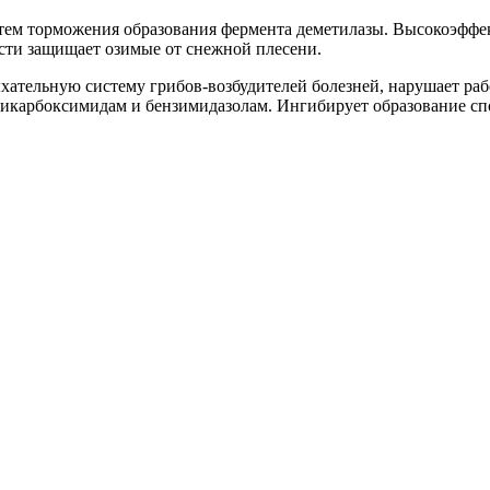
тем торможения образования фермента деметилазы. Высокоэффек
ости защищает озимые от снежной плесени.
хательную систему грибов-возбудителей болезней, нарушает ра
икарбоксимидам и бензимидазолам. Ингибирует образование спо