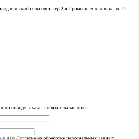
иводановский сельсовет
,
тер 2-я Промышленная зона
,
зд. 12
и по поводу заказа.
- обязательные поля.
х
и даю Согласие на обработку персональных данных.