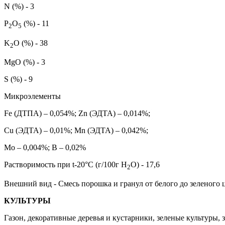
N (%) - 3
P
O
(%) - 11
2
5
K
O (%) - 38
2
MgO (%) - 3
S (%) - 9
Микроэлементы
Fe (ДТПА) – 0,054%;
Zn (ЭДТА) – 0,014%;
Cu (ЭДТА) – 0,01%;
Mn (ЭДТА) – 0,042%;
Mo – 0,004%;
B – 0,02%
Растворимость при t-20°С (г/100г Н
О)
- 17,6
2
Внешний вид
-
Смесь порошка и гранул от белого до зеленого 
КУЛЬТУРЫ
Газон,
д
екоративные деревья и кустарники,
зеленые культуры,