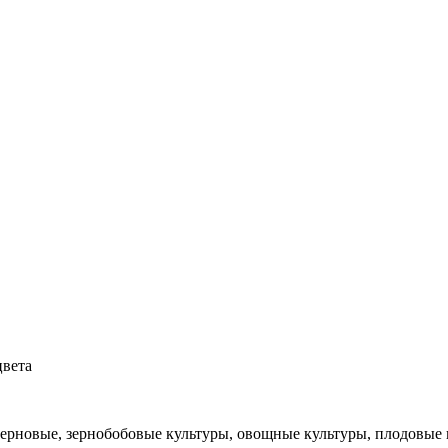
цвета
зерновые, зернобобовые культуры,
о
вощные культуры,
плодовые 