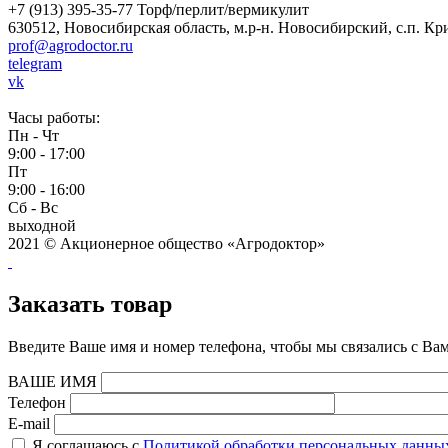
+7 (913) 395-35-77
Торф/перлит/вермикулит
630512,
Новосибирская область
,
м.р-н. Новосибирский
,
с.п. Кр
prof@agrodoctor.ru
telegram
vk
Часы работы:
Пн - Чт
9:00 - 17:00
Пт
9:00 - 16:00
Сб - Вс
выходной
2021 © Акционерное общество «Агродоктор»
Заказать товар
Введите Ваше имя и номер телефона, чтобы мы связались с Вам
ВАШЕ ИМЯ
Телефон
E-mail
Я соглашаюсь с
Политикой обработки персональных данны