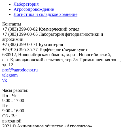
Лаборатория
Агросопровождение
Логистика и складское хранение
Контакты
+7 (383) 399-00-82
Коммерческий отдел
+7 (383) 399-00-65
Лаборатория фитодиагностики и
агрохимии
+7 (383) 399-00-71
Бухгалтерия
+7 (913) 395-35-77
Торф/перлит/вермикулит
630512,
Новосибирская область
,
м.р-н. Новосибирский
,
с.п. Криводановский сельсовет
,
тер 2-я Промышленная зона
,
зд. 12
prof@agrodoctor.ru
telegram
vk
Часы работы:
Пн - Чт
9:00 - 17:00
Пт
9:00 - 16:00
Сб - Вс
выходной
2021 © Акционерное общество «Агродоктор»